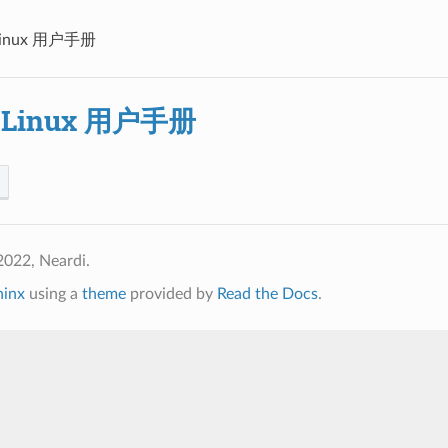
 Linux 用户手册
i Linux 用户手册
2022, Neardi.
hinx
using a
theme
provided by
Read the Docs
.