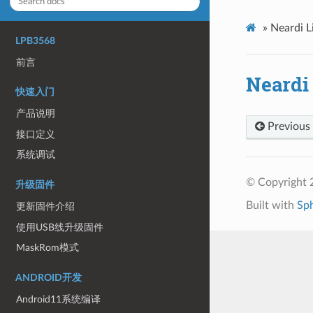
»
Neardi
LPB3568
前言
Neard
快速入门
产品说明
Previous
接口定义
系统调试
© Copyright 
升级固件
Built with
Sp
更新固件介绍
使用USB线升级固件
MaskRom模式
ANDROID开发
Android11系统编译