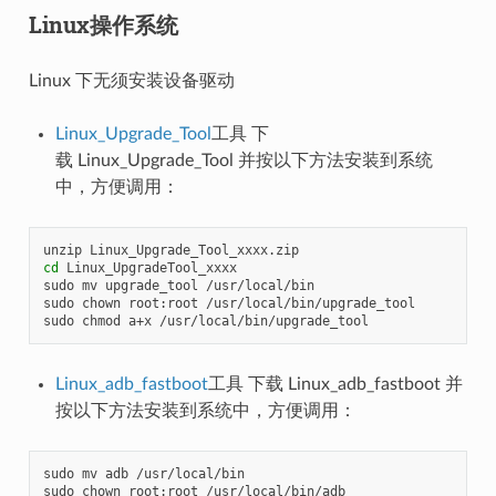
Linux操作系统
Linux 下无须安装设备驱动
Linux_Upgrade_Tool
工具 下
载 Linux_Upgrade_Tool 并按以下方法安装到系统
中，方便调用：
cd
 Linux_UpgradeTool_xxxx

sudo mv upgrade_tool /usr/local/bin

sudo chown root:root /usr/local/bin/upgrade_tool

Linux_adb_fastboot
工具 下载 Linux_adb_fastboot 并
按以下方法安装到系统中，方便调用：
sudo mv adb /usr/local/bin

sudo chown root:root /usr/local/bin/adb
