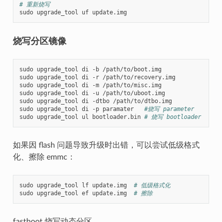
# 重新烧写
烧写分区镜像
sudo upgrade_tool di -b /path/to/boot.img

sudo upgrade_tool di -r /path/to/recovery.img

sudo upgrade_tool di -m /path/to/misc.img

sudo upgrade_tool di -u /path/to/uboot.img

sudo upgrade_tool di -dtbo /path/to/dtbo.img

sudo upgrade_tool di -p paramater   
#烧写 parameter
sudo upgrade_tool ul bootloader.bin 
# 烧写 bootloader
如果因 flash 问题导致升级时出错，可以尝试低级格式
化、擦除 emmc：
sudo upgrade_tool lf update.img  
# 低级格式化
sudo upgrade_tool ef update.img  
# 擦除
fastboot 烧写动态分区